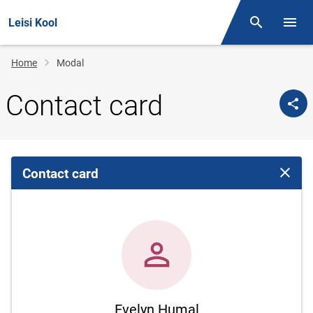
Leisi Kool
Otsing
Open/
Breadcrumb
Home
Modal
Contact card
Contact card
Close 
Evelyn Humal